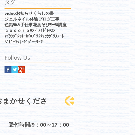
タグ
video
お知らせ
くらしの書
ジェルネイル体験
ブログ
工事
色鉛筆&手仕事
花あそびｻｰｸﾙ
講座
ｃｏｃｏｒｏﾊﾝﾄﾞﾒｲﾄﾞﾚｯｽﾝ
ｱｲｼﾝｸﾞｸｯｷｰ
ｶｲﾛﾌﾟﾗｸﾃｨｯｸ
ｸﾞﾗｽｱｰﾄ
ﾍﾞﾋﾞｰﾏｯｻｰｼﾞ
ﾎﾟｰｾﾗｰﾂ
Follow Us
におまかせくださ
受付時間/9：00～17：00