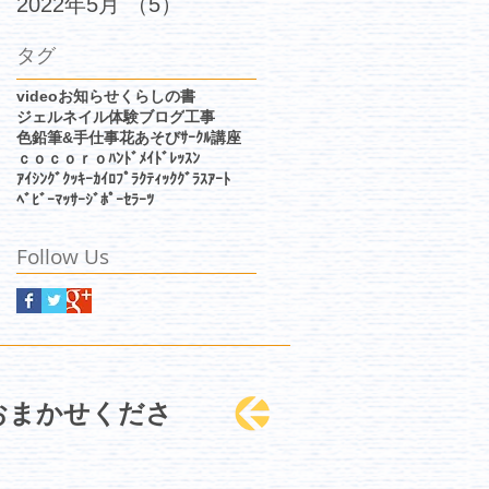
2022年5月
（5）
5件の記事
タグ
video
お知らせ
くらしの書
ジェルネイル体験
ブログ
工事
色鉛筆&手仕事
花あそびｻｰｸﾙ
講座
ｃｏｃｏｒｏﾊﾝﾄﾞﾒｲﾄﾞﾚｯｽﾝ
ｱｲｼﾝｸﾞｸｯｷｰ
ｶｲﾛﾌﾟﾗｸﾃｨｯｸ
ｸﾞﾗｽｱｰﾄ
ﾍﾞﾋﾞｰﾏｯｻｰｼﾞ
ﾎﾟｰｾﾗｰﾂ
Follow Us
におまかせくださ