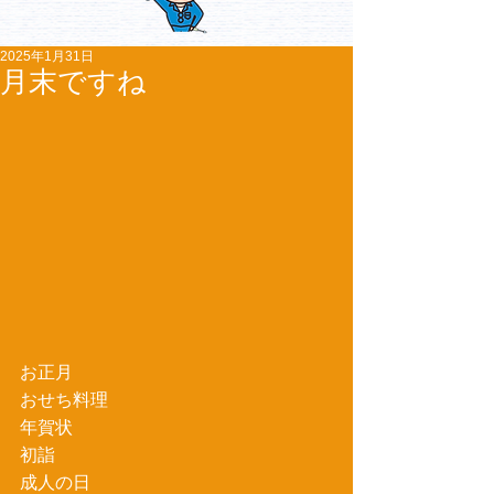
2025年1月31日
月末ですね
お正月
おせち料理
年賀状
初詣
成人の日