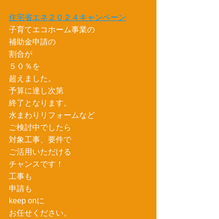
住宅省エネ２０２４キャンペーン
子育てエコホーム事業の
補助金申請の
割合が
５０％を
超えました。
予算に達し次第
終了となります。
水まわりリフォームなど
ご検討中でしたら
対象工事、要件で
ご活用いただける
チャンスです！
工事も
申請も
keep onに
お任せください。