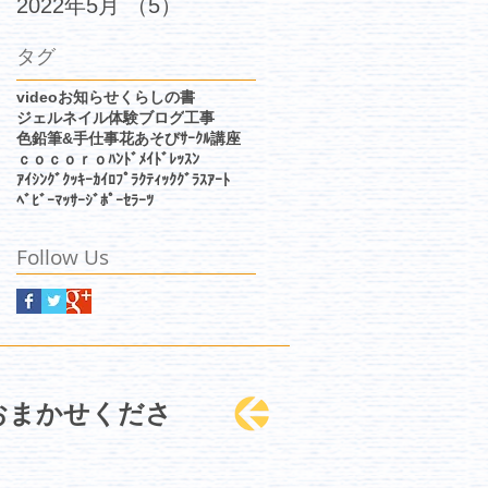
2022年5月
（5）
5件の記事
タグ
video
お知らせ
くらしの書
ジェルネイル体験
ブログ
工事
色鉛筆&手仕事
花あそびｻｰｸﾙ
講座
ｃｏｃｏｒｏﾊﾝﾄﾞﾒｲﾄﾞﾚｯｽﾝ
ｱｲｼﾝｸﾞｸｯｷｰ
ｶｲﾛﾌﾟﾗｸﾃｨｯｸ
ｸﾞﾗｽｱｰﾄ
ﾍﾞﾋﾞｰﾏｯｻｰｼﾞ
ﾎﾟｰｾﾗｰﾂ
Follow Us
におまかせくださ