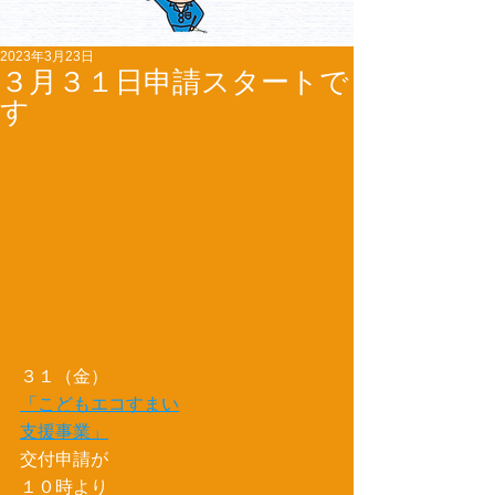
2023年3月23日
３月３１日申請スタートで
す
３１（金）
「こどもエコすまい
支援事業」
交付申請が
１０時より