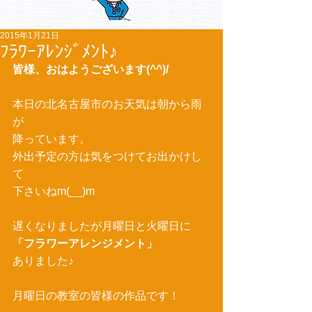
2015年1月21日
ﾌﾗﾜｰｱﾚﾝｼﾞﾒﾝﾄ♪
皆様、おはようございます(^^)/
本日の北名古屋市のお天気は朝から雨
が 
降っています。 
外出予定の方は気をつけてお出かけし
て 
下さいねm(__)m 
遅くなりましたが月曜日と火曜日に 
「フラワーアレンジメント」
ありました♪ 
月曜日の教室の皆様の作品です！ 