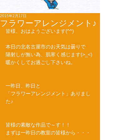
2015年2月17日
フラワーアレンジメント♪
皆様、おはようございます(^^) 
本日の北名古屋市のお天気は曇りで 
陽射しが無い為、肌寒く感じます(>_<) 
暖かくしてお過ごし下さいね。 
一昨日、昨日と 
「フラワーアレンジメント」ありまし
た♪ 
皆様の素敵な作品で～す！！ 
まずは一昨日の教室の皆様から・・・ 