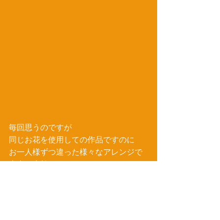
毎回思うのですが 
同じお花を使用しての作品ですのに 
お一人様ずつ違った様々なアレンジで
本当に素敵です(#^.^#) 
一昨日も昨日の皆様も楽しくショール
ームを 
ご利用いただきまして　ありがとうご