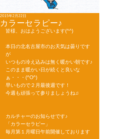
2015年2月22日
カラーセラピー♪
皆様、おはようございます(^^) 
本日の北名古屋市のお天気は曇りです
が 
いつもの冷え込みは無く暖かい朝です♪ 
このまま暖かい日が続くと良いな
ぁ・・・(^O^) 
早いもので２月最後週です！ 
今週も頑張って参りましょうね♫ 
カルチャーのお知らせです♪ 
「カラーセラピー」 
毎月第１月曜日午前開催しております 