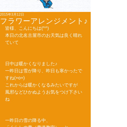
2015年3月12日
フラワーアレンジメント♪
皆様、こんにちは(^^) 
本日の北名古屋市のお天気は良く晴れ
ていて 
日中は暖かくなりました♪ 
一昨日は雪が降り、昨日も寒かったで
すね(+o+) 
これからは暖かくなるみたいですが 
風邪などひかぬようお気をつけ下さい
ね 
一昨日の雪の降る中、 