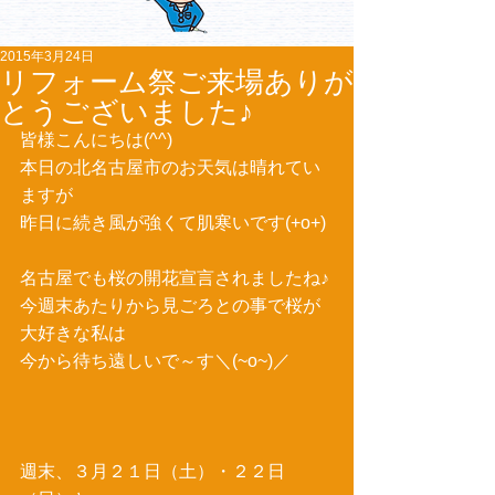
2015年3月24日
リフォーム祭ご来場ありが
とうございました♪
皆様こんにちは(^^) 
本日の北名古屋市のお天気は晴れてい
ますが 
昨日に続き風が強くて肌寒いです(+o+) 
名古屋でも桜の開花宣言されましたね♪ 
今週末あたりから見ごろとの事で桜が
大好きな私は 
今から待ち遠しいで～す＼(~o~)／ 
週末、３月２１日（土）・２２日