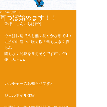
2015年3月26日
耳つぼ始めます！！
皆様、こんにちは(^^) 
今日は快晴で風も無く穏やかな朝です♪ 
近所の川沿いに咲く桜の蕾も大きく膨
らみ 
間もなく開花を迎えそうです(*^。^*) 
楽しみ～♫♫ 
カルチャーのお知らせです♪ 
ジェルネイル体験 