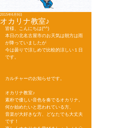
2015年6月9日
オカリナ教室♪
皆様、こんにちは(^^) 
本日の北名古屋市のお天気は朝方は雨
が降っていましたが 
今は曇りで涼しめで比較的涼しい１日
です。 
カルチャーのお知らせです。 
オカリナ教室♪ 
素朴で優しい音色を奏でるオカリナ。 
何か始めたいと思われている方、 
音楽が大好きな方、どなたでも大丈夫
です！ 