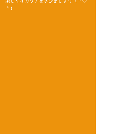
楽しくオカリナを学びましょう（＾◇
＾） 