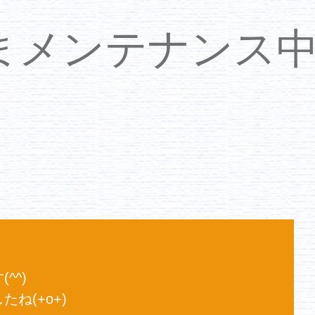
いまメンテナンス
^) 
ね(+o+) 