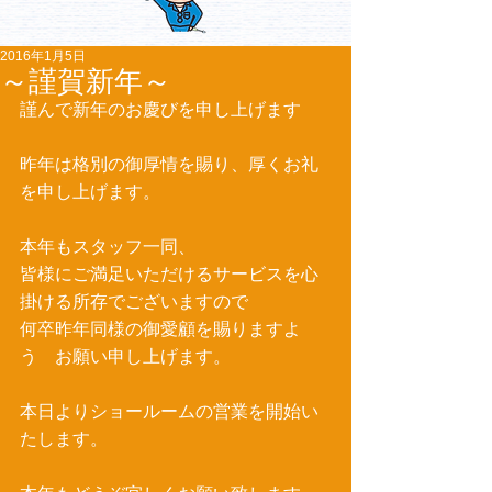
2016年1月5日
～謹賀新年～
謹んで新年のお慶びを申し上げます 
昨年は格別の御厚情を賜り、厚くお礼
を申し上げます。 
本年もスタッフ一同、 
皆様にご満足いただけるサービスを心
掛ける所存でございますので 
何卒昨年同様の御愛顧を賜りますよ
う　お願い申し上げます。 
本日よりショールームの営業を開始い
たします。 