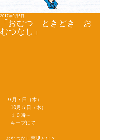
2017年9月5日
「おむつ ときどき お
むつなし」
 ９月７日（木）
　10月５日（木）
　１０時～
　キープにて
おむつなし育児とは？