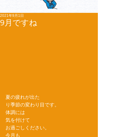
2021年9月1日
9月ですね
夏の疲れが出た
り季節の変わり目です。
体調には
気を付けて
お過ごしください。
今月も