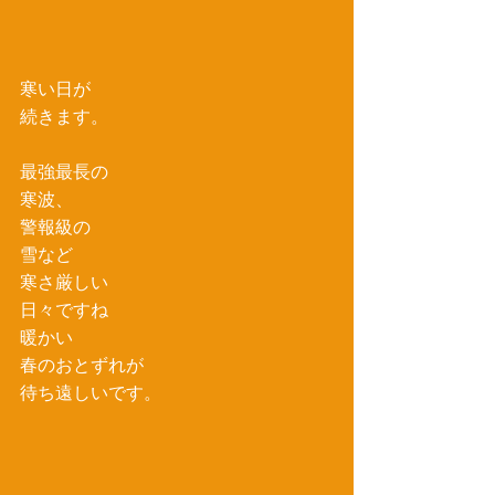
寒い日が
続きます。
最強最長の
寒波、
警報級の
雪など
寒さ厳しい
日々ですね
暖かい
春のおとずれが
待ち遠しいです。